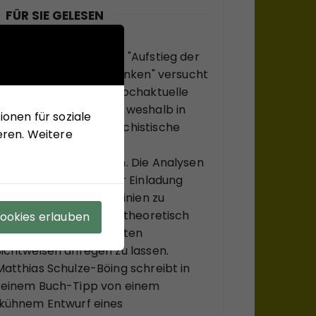
FÜR SIE GELESEN
Mit seinem neuen Buch "Aufstieg der
Rechten, Abstieg der Linken" versucht
Hans-Jürgen Arlt die hochaktuelle
Frage zu beantworten, weshalb in
onen für soziale
modernen Ländern faschistische
eren. Weitere
Krisenlösungen so viel
Anziehungskraft haben. Die Analysen
des Buches sollen einer Einladung
sein, bekannte Diskurslinien zu
verlassen, sich, systemtheoretisch
Cookies erlauben
inspiriert, zu ungewohnten
Sichtweisen anregen zu lassen.
Matthias Schulze-Böing schreibt in
seinem Buch-Tipp von einem
"kühnem Entwurf eines