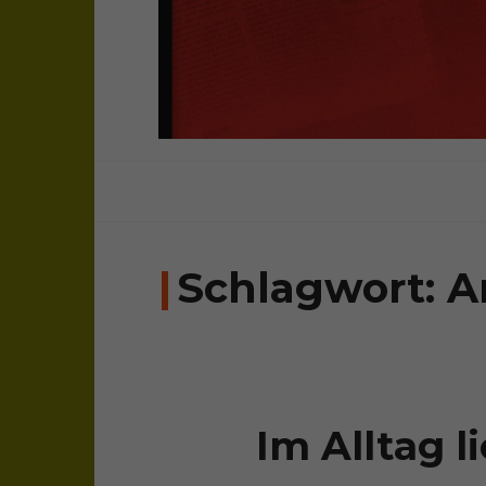
sichtweisen: überparteilich, frei, una
bloghaus
Schlagwort:
A
Im Alltag l