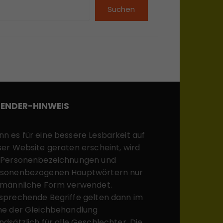
Suchen
ENDER-HINWEIS
n es für eine bessere Lesbarkeit auf
ser Website geraten erscheint, wird
 Personenbezeichnungen und
sonenbezogenen Hauptwörtern nur
 männliche Form verwendet.
sprechende Begriffe gelten dann im
ne der Gleichbehandlung
ndsätzlich für alle Geschlechter. Die