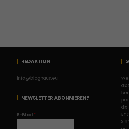
REDAKTION
G
info@bloghaus.eu
Wen
die
bei
NEWSLETTER ABONNIEREN?
per
die
Ent
E-Mail
*
Sin
gru