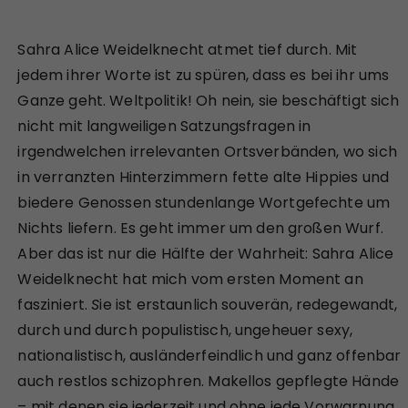
Sahra Alice Weidelknecht atmet tief durch. Mit
jedem ihrer Worte ist zu spüren, dass es bei ihr ums
Ganze geht. Weltpolitik! Oh nein, sie beschäftigt sich
nicht mit langweiligen Satzungsfragen in
irgendwelchen irrelevanten Ortsverbänden, wo sich
in verranzten Hinterzimmern fette alte Hippies und
biedere Genossen stundenlange Wortgefechte um
Nichts liefern. Es geht immer um den großen Wurf.
Aber das ist nur die Hälfte der Wahrheit: Sahra Alice
Weidelknecht hat mich vom ersten Moment an
fasziniert.
S
ie ist erstaunlich souverän, redegewandt,
durch und durch populistisch, ungeheuer sexy,
nationalistisch, ausländerfeindlich und ganz offenbar
auch restlos schizophren. Makellos gepflegte Hände
– mit denen sie jederzeit und ohne jede Vorwarnung