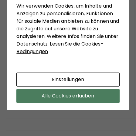
Wir verwenden Cookies, um Inhalte und
systemtheoretisch inspiriert, zu ungewohnten
Anzeigen zu personalisieren, Funktionen
Sichtweisen anregen zu lassen. Matthias
für soziale Medien anbieten zu können und
Schulze-Böing schreibt in seinem Buch-Tipp
die Zugriffe auf unsere Website zu
von einem "kühnem Entwurf eines
analysieren. Weitere Infos finden Sie unter
gesellschaftstheoretisch fundierten Konzepts
Datenschutz:
Lesen Sie die Cookies-
zu einem neuen Verständnis des politischen
Bedingungen
Extremismus." Sein Fazit versöhnt mit viel
soziologischer Theorie der Moderne:
"Zuzustimmen ist aber auf jeden Fall bei dem
Befund, dass ein funktionierender Staat, sozialer
Einstellungen
Ausgleich und stabile Institutionen die
wirksamsten Mittel sind, der Verführungskraft
Alle Cookies erlauben
des Extremismus entgegenzuwirken."