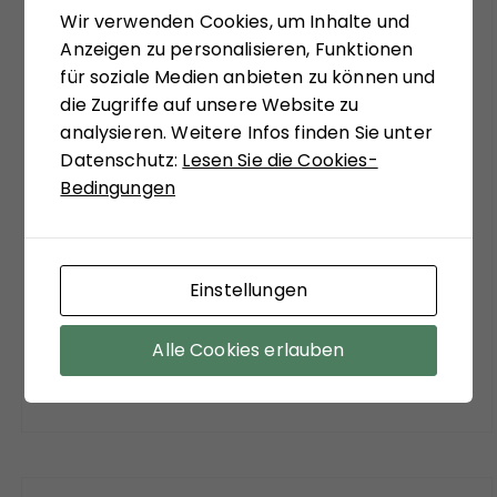
Wir verwenden Cookies, um Inhalte und
systemtheoretisch inspiriert, zu ungewohnten
Anzeigen zu personalisieren, Funktionen
Sichtweisen anregen zu lassen. Matthias
für soziale Medien anbieten zu können und
Schulze-Böing schreibt in seinem Buch-Tipp
die Zugriffe auf unsere Website zu
von einem "kühnem Entwurf eines
analysieren. Weitere Infos finden Sie unter
gesellschaftstheoretisch fundierten Konzepts
Datenschutz:
Lesen Sie die Cookies-
zu einem neuen Verständnis des politischen
Bedingungen
Extremismus." Sein Fazit versöhnt mit viel
soziologischer Theorie der Moderne:
"Zuzustimmen ist aber auf jeden Fall bei dem
Befund, dass ein funktionierender Staat, sozialer
Einstellungen
Ausgleich und stabile Institutionen die
wirksamsten Mittel sind, der Verführungskraft
Alle Cookies erlauben
des Extremismus entgegenzuwirken."