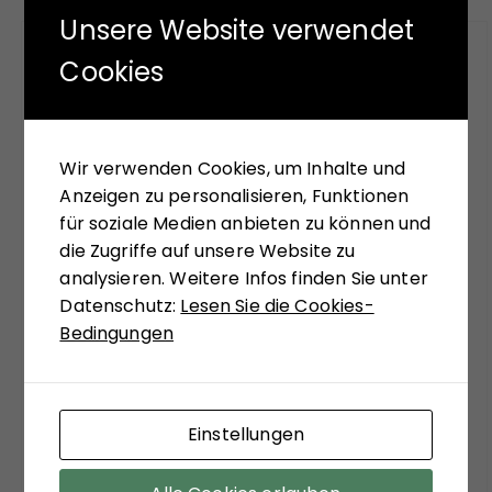
Unsere Website verwendet
FÜR SIE GELESEN
Cookies
Mit seinem neuen Buch "Aufstieg der Rechten,
Abstieg der Linken" versucht Hans-Jürgen Arlt
Wir verwenden Cookies, um Inhalte und
die hochaktuelle Frage zu beantworten,
Anzeigen zu personalisieren, Funktionen
weshalb in modernen Ländern faschistische
für soziale Medien anbieten zu können und
Krisenlösungen so viel Anziehungskraft haben.
die Zugriffe auf unsere Website zu
Die Analysen des Buches sollen einer Einladung
analysieren. Weitere Infos finden Sie unter
sein, bekannte Diskurslinien zu verlassen, sich,
Datenschutz:
Lesen Sie die Cookies-
systemtheoretisch inspiriert, zu ungewohnten
Bedingungen
Sichtweisen anregen zu lassen. Matthias
Schulze-Böing schreibt in seinem Buch-Tipp
von einem "kühnem Entwurf eines
gesellschaftstheoretisch fundierten Konzepts
Einstellungen
zu einem neuen Verständnis des politischen
Extremismus." Sein Fazit versöhnt mit viel