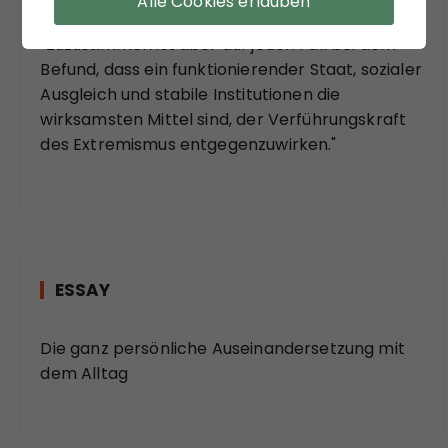
Alle Cookies erlauben
soziologischer Theorie der Moderne:
"Zuzustimmen ist aber auf jeden Fall bei dem
Befund, dass ein funktionierender Staat, sozialer
Ausgleich und stabile Institutionen die
wirksamsten Mittel sind, der Verführungskraft
des Extremismus entgegenzuwirken."
ESSAY
Die ganz persönliche Auseinandersetzung mit
dem Alltag